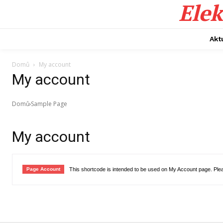
Elek
Akt
Domů
My account
My account
Domů
Sample Page
My account
Page Account
This shortcode is intended to be used on My Account page. Ple