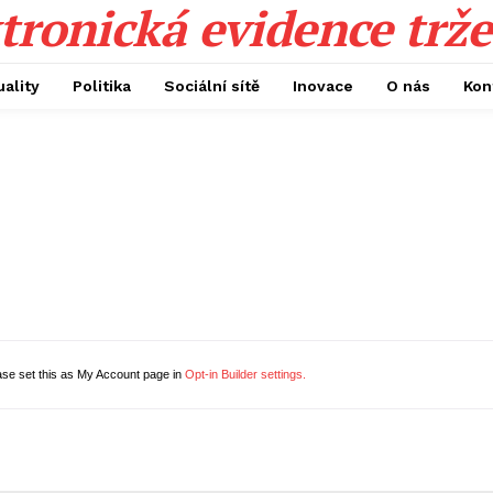
tronická evidence trže
uality
Politika
Sociální sítě
Inovace
O nás
Kon
ase set this as My Account page in
Opt-in Builder settings.