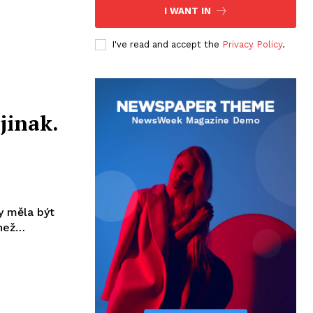
I WANT IN
I've read and accept the
Privacy Policy
.
jinak.
y měla být
 než…