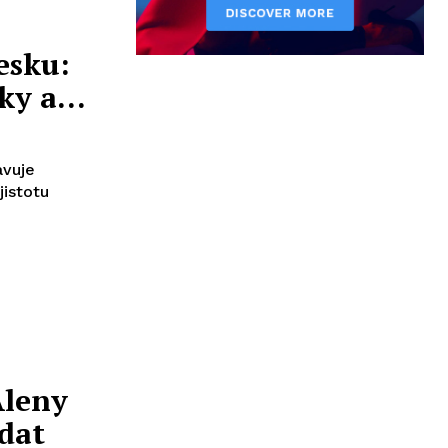
esku:
vky a…
avuje
jistotu
Aleny
dat