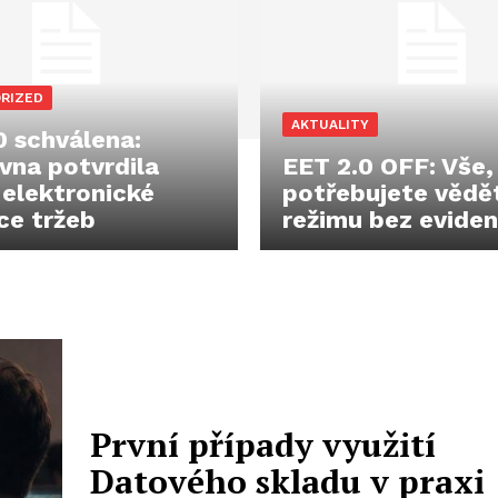
RIZED
AKTUALITY
0 schválena:
na potvrdila
EET 2.0 OFF: Vše,
 elektronické
potřebujete vědě
ce tržeb
režimu bez evide
První případy využití
Datového skladu v praxi