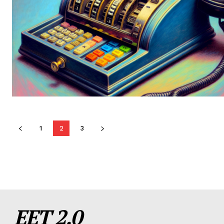
1
2
3
EET 2.0