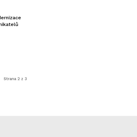
dernizace
nikatelů
Strana 2 z 3