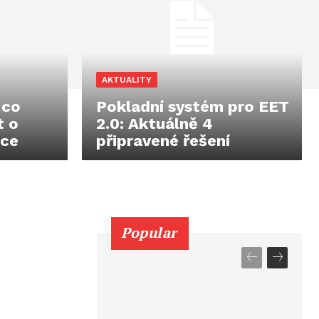
AKTUALITY
 co
Pokladní systém pro EET
t o
2.0: Aktuálně 4
nce
připravené řešení
Popular