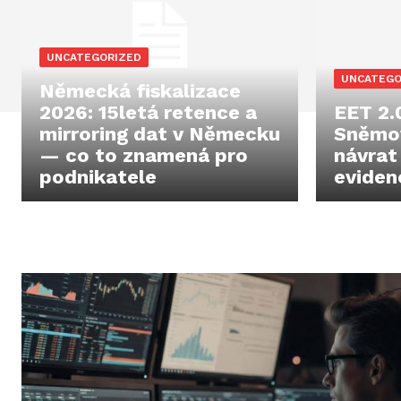
UNCATEGORIZED
UNCATEGO
Německá fiskalizace
2026: 15letá retence a
EET 2.
mirroring dat v Německu
Sněmov
— co to znamená pro
návrat
podnikatele
eviden