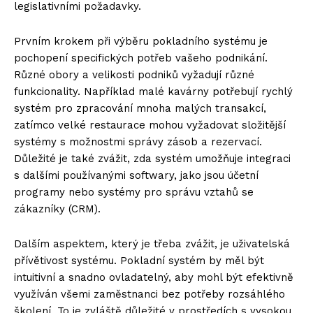
legislativními požadavky.
Prvním krokem při výběru pokladního systému je
pochopení specifických potřeb vašeho podnikání.
Různé obory a velikosti podniků vyžadují různé
funkcionality. Například malé kavárny potřebují rychlý
systém pro zpracování mnoha malých transakcí,
zatímco velké restaurace mohou vyžadovat složitější
systémy s možnostmi správy zásob a rezervací.
Důležité je také zvážit, zda systém umožňuje integraci
s dalšími používanými softwary, jako jsou účetní
programy nebo systémy pro správu vztahů se
zákazníky (CRM).
Dalším aspektem, který je třeba zvážit, je uživatelská
přívětivost systému. Pokladní systém by měl být
intuitivní a snadno ovladatelný, aby mohl být efektivně
využíván všemi zaměstnanci bez potřeby rozsáhlého
školení. To je zvláště důležité v prostředích s vysokou