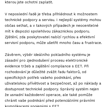
kterou jste ochotni zaplatit.
V neposlední řadě je třeba přihlédnout k možnostem
technické podpory a servisu. I nejlepší systémy mohou
občas selhat, a v takových případech je neocenitelné
mít k dispozici spolehlivou zákaznickou podporu.
Zjištění, zda poskytovatel nabízí rychlou a efektivní
servisní podporu, může ušetřit mnoho času a frustrace.
Závěrem, výběr ideálního pokladního systému je
zásadní pro zjednodušení procesu elektronické
evidence tržeb a zajištění compliance s EET. Při
rozhodování je důležité zvážit řadu faktorů, od
specifických potřeb vašeho podnikání, přes
uživatelskou přívětivost a bezpečnost, až po náklady a
dostupnost technické podpory. Správný systém nejen
že usnadní každodenní operace, ale také pomůže
chránit vaše podnikání před potenciálními právními
komplikacemi spojenými s EET.