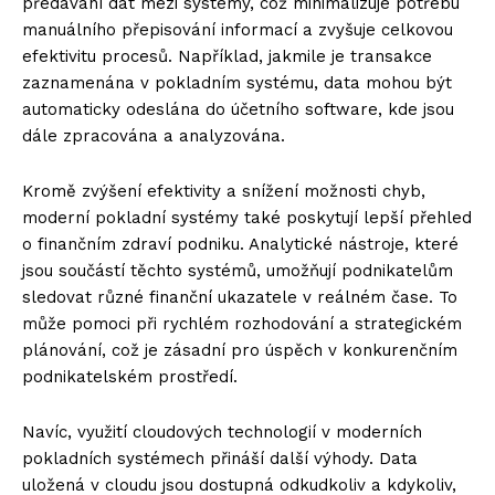
předávání dat mezi systémy, což minimalizuje potřebu
manuálního přepisování informací a zvyšuje celkovou
efektivitu procesů. Například, jakmile je transakce
zaznamenána v pokladním systému, data mohou být
automaticky odeslána do účetního software, kde jsou
dále zpracována a analyzována.
Kromě zvýšení efektivity a snížení možnosti chyb,
moderní pokladní systémy také poskytují lepší přehled
o finančním zdraví podniku. Analytické nástroje, které
jsou součástí těchto systémů, umožňují podnikatelům
sledovat různé finanční ukazatele v reálném čase. To
může pomoci při rychlém rozhodování a strategickém
plánování, což je zásadní pro úspěch v konkurenčním
podnikatelském prostředí.
Navíc, využití cloudových technologií v moderních
pokladních systémech přináší další výhody. Data
uložená v cloudu jsou dostupná odkudkoliv a kdykoliv,