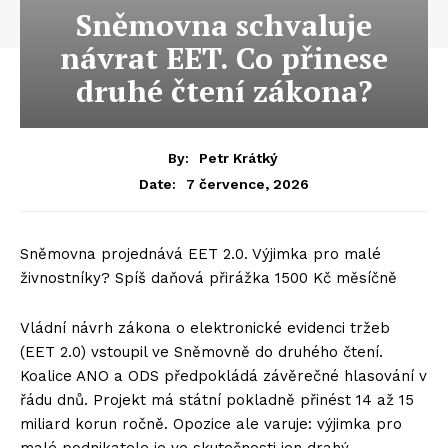
Sněmovna schvaluje
návrat EET. Co přinese
druhé čtení zákona?
By:
Petr Krátký
7 července, 2026
Date:
Sněmovna projednává EET 2.0. Výjimka pro malé
živnostníky? Spíš daňová přirážka 1500 Kč měsíčně
Vládní návrh zákona o elektronické evidenci tržeb
(EET 2.0) vstoupil ve Sněmovně do druhého čtení.
Koalice ANO a ODS předpokládá závěrečné hlasování v
řádu dnů. Projekt má státní pokladně přinést 14 až 15
miliard korun ročně. Opozice ale varuje: výjimka pro
malé podnikatele je ve skutečnosti jen drahý