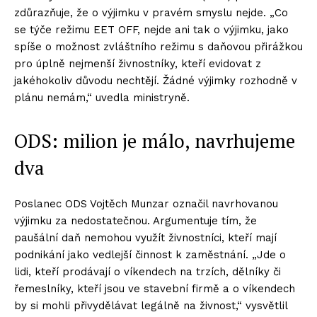
zdůrazňuje, že o výjimku v pravém smyslu nejde. „Co
se týče režimu EET OFF, nejde ani tak o výjimku, jako
spíše o možnost zvláštního režimu s daňovou přirážkou
pro úplně nejmenší živnostníky, kteří evidovat z
jakéhokoliv důvodu nechtějí. Žádné výjimky rozhodně v
plánu nemám,“ uvedla ministryně.
ODS: milion je málo, navrhujeme
dva
Poslanec ODS Vojtěch Munzar označil navrhovanou
výjimku za nedostatečnou. Argumentuje tím, že
paušální daň nemohou využít živnostníci, kteří mají
podnikání jako vedlejší činnost k zaměstnání. „Jde o
lidi, kteří prodávají o víkendech na trzích, dělníky či
řemeslníky, kteří jsou ve stavební firmě a o víkendech
by si mohli přivydělávat legálně na živnost,“ vysvětlil