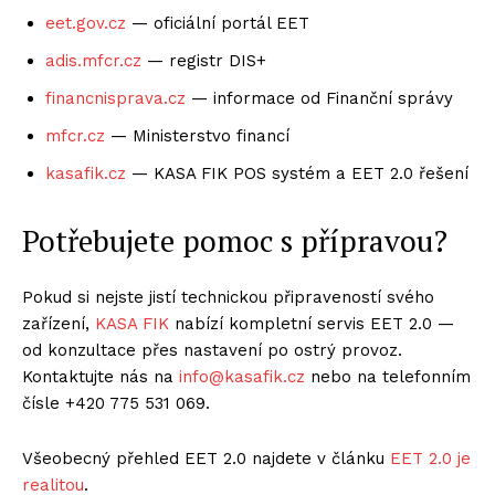
eet.gov.cz
— oficiální portál EET
adis.mfcr.cz
— registr DIS+
financnisprava.cz
— informace od Finanční správy
mfcr.cz
— Ministerstvo financí
kasafik.cz
— KASA FIK POS systém a EET 2.0 řešení
Potřebujete pomoc s přípravou?
Pokud si nejste jistí technickou připraveností svého
zařízení,
KASA FIK
nabízí kompletní servis EET 2.0 —
od konzultace přes nastavení po ostrý provoz.
Kontaktujte nás na
info@kasafik.cz
nebo na telefonním
čísle +420 775 531 069.
Všeobecný přehled EET 2.0 najdete v článku
EET 2.0 je
realitou
.