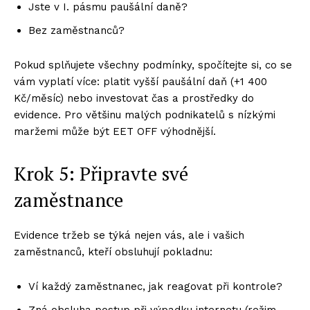
Jste v I. pásmu paušální daně?
Bez zaměstnanců?
Pokud splňujete všechny podmínky, spočítejte si, co se
vám vyplatí více: platit vyšší paušální daň (+1 400
Kč/měsíc) nebo investovat čas a prostředky do
evidence. Pro většinu malých podnikatelů s nízkými
maržemi může být EET OFF výhodnější.
Krok 5: Připravte své
zaměstnance
Evidence tržeb se týká nejen vás, ale i vašich
zaměstnanců, kteří obsluhují pokladnu:
Ví každý zaměstnanec, jak reagovat při kontrole?
Zná obsluha postup při výpadku internetu (režim