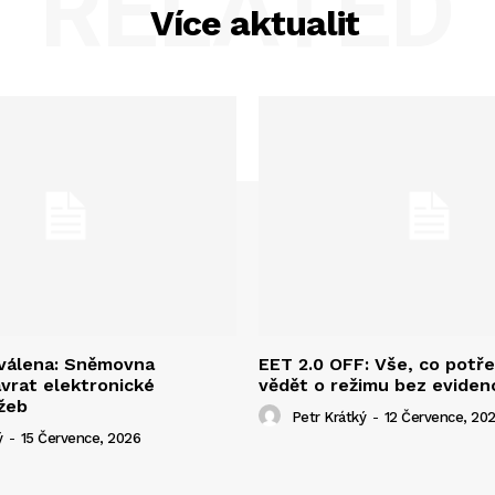
RELATED
Více aktualit
hválena: Sněmovna
EET 2.0 OFF: Vše, co potř
ávrat elektronické
vědět o režimu bez eviden
žeb
Petr Krátký
-
12 Července, 20
ý
-
15 Července, 2026