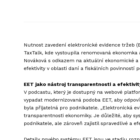
Nutnost zavedení elektronické evidence tržeb 
TaxTalk, kde vystoupila renomovaná ekonomka a
Nováková s odkazem na aktuální ekonomické a le
efektivity v oblasti daní a fiskálních povinností 
EET jako nástroj transparentnosti a efektivit
V podcastu, který je dostupný na webové platf
vypadat modernizovaná podoba EET, aby odpov
byla přijatelná pro podnikatele. „Elektronická 
transparentnosti ekonomiky. Je důležité, aby s
podnikatele, ale zároveň zajistil spravedlivé a 
Detaily nového systému EET jsou ve stadiu rozp