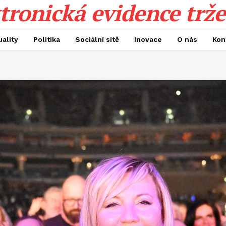
tronická evidence trže
uality
Politika
Sociální sítě
Inovace
O nás
Kon