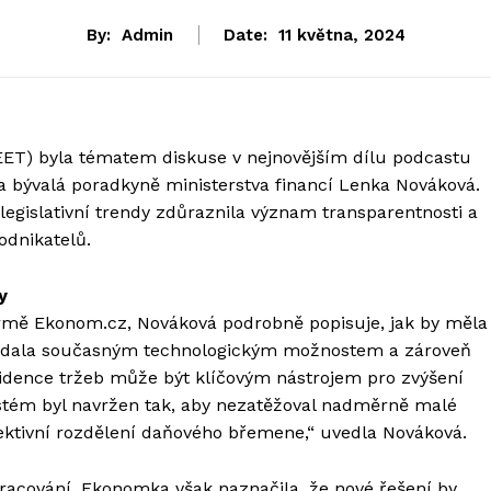
By:
Admin
Date:
11 května, 2024
(EET) byla tématem diskuse v nejnovějším dílu podcastu
 bývalá poradkyně ministerstva financí Lenka Nováková.
gislativní trendy zdůraznila význam transparentnosti a
podnikatelů.
y
ormě Ekonom.cz, Nováková podrobně popisuje, jak by měla
ídala současným technologickým možnostem a zároveň
evidence tržeb může být klíčovým nástrojem pro zvýšení
ystém byl navržen tak, aby nezatěžoval nadměrně malé
efektivní rozdělení daňového břemene,“ uvedla Nováková.
racování. Ekonomka však naznačila, že nové řešení by