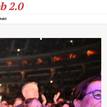
b 2.0
takt