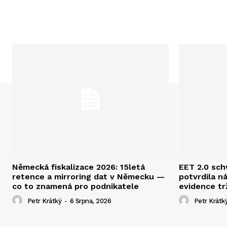
Německá fiskalizace 2026: 15letá
EET 2.0 sc
retence a mirroring dat v Německu —
potvrdila n
co to znamená pro podnikatele
evidence tr
Petr Krátký
-
6 Srpna, 2026
Petr Krátk