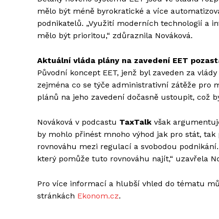
mělo být méně byrokratické a více automatizovan
podnikatelů. „Využití moderních technologií a i
mělo být prioritou,“ zdůraznila Nováková.
Aktuální vláda plány na zavedení EET pozast
Původní koncept EET, jenž byl zaveden za vlády 
zejména co se týče administrativní zátěže pro 
plánů na jeho zavedení dočasně ustoupit, což byl
Nováková v podcastu
TaxTalk
však argumentuje
by mohlo přinést mnoho výhod jak pro stát, tak
rovnováhu mezi regulací a svobodou podnikání.
který pomůže tuto rovnováhu najít,“ uzavřela N
Pro více informací a hlubší vhled do tématu m
stránkách
Ekonom.cz
.