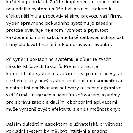
každého podnikání. Začít s implementací moderního
pokladního systému může být prvním krokem k
efektivnějšímu a produktivnějšímu provozu vaší firmy.
Výběr správného pokladního systému je zásadní,
protože ovlivňuje nejenom rychlost a plynulost
každodenních transakcí, ale také celkovou schopnost
firmy sledovat finanční tok a spravovat inventář.
Při výběru pokladního systému je důležité zvážit
několik klíčových faktorů. Prvním z nich je
kompatibilita systému s vašimi stávajícími procesy. Je
nezbytné, aby nový systém mohl snadno komunikovat
s ostatními používanými softwary a technologiemi ve
vaší firmě. Integrace s účetním softwarem, systémy
pro správu zásob a dalšími obchodními aplikacemi
může výrazně zvýšit efektivitu a snížit možnost chyb.
Dalším důležitým aspektem je uživatelská přívětivost.
Pokladní systém by měl být intuitivní a snadno